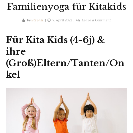
Familienyoga für Kitakids
on
by
Stephie
7. April 2022
Leave a Comment
Schnupperkur
im
Für Kita Kids (4-6j) &
Juni:
Familienyoga
ihre
für
(Groß)Eltern/Tanten/On
Kitakids
kel